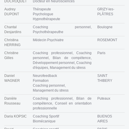
DUCROQUET
Docteur en Neurosciences
Audrey
Thérapeute
GRIZY-les-
DUPONT
Psychologue
PLÂTRES
Hypnothérapeute
Chantal
Coaching personnel,
Boulogne
Desjardins
Psychothérapeuthe
Christina
Médecin Psychiatre
ROSEMONT
HERRING
Christine
Coaching professionnel, Coaching
Paris
Gilles
personnel, Bilan de compétence,
Développement personnel, Coaching
d'équipes, Management du stress
Daniel
Neurofeedback
SAINT
WAGNER
Formation
THIBERY
Coaching personnel,
Management du stress
Danièle
Coaching professionnel, Bilan de
Puteaux
Rousseau
compétence, Conseil en orientation
professionnelle
Daria KOPSIC
Coaching Sportif
BUENOS
Biomécanique
AIRES