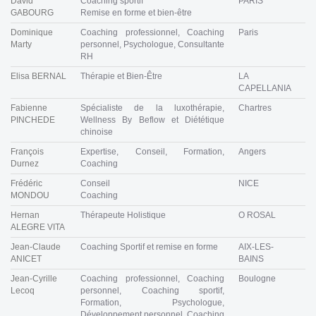
David
Coaching sportif
PARIS
GABOURG
Remise en forme et bien-être
Dominique
Coaching professionnel, Coaching
Paris
Marty
personnel, Psychologue, Consultante
RH
Elisa BERNAL
Thérapie et Bien-Être
LA
CAPELLANIA
Fabienne
Spécialiste de la luxothérapie,
Chartres
PINCHEDE
Wellness By Beflow et Diététique
chinoise
François
Expertise, Conseil, Formation,
Angers
Durnez
Coaching
Frédéric
Conseil
NICE
MONDOU
Coaching
Hernan
Thérapeute Holistique
O ROSAL
ALEGRE VITA
Jean-Claude
Coaching Sportif et remise en forme
AIX-LES-
ANICET
BAINS
Jean-Cyrille
Coaching professionnel, Coaching
Boulogne
Lecoq
personnel, Coaching sportif,
Formation, Psychologue,
Développement personnel, Coaching