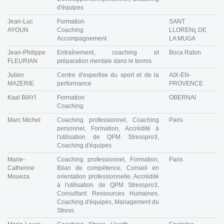
d'équipes
Jean-Luc
Formation
SANT
AYOUN
Coaching
LLORENç DE
Accompagnement
LA MUGA
Jean-Philippe
Entraînement, coaching et
Boca Raton
FLEURIAN
préparation mentale dans le tennis
Julien
Centre d'expertise du sport et de la
AIX-EN-
MAZERIE
performance
PROVENCE
Kaal BIAYI
Formation
OBERNAI
Coaching
Marc Michel
Coaching professionnel, Coaching
Paris
personnel, Formation, Accrédité à
l'utilisation de QPM Stresspro3,
Coaching d'équipes
Marie-
Coaching professionnel, Formation,
Paris
Catherine
Bilan de compétence, Conseil en
Moueza
orientation professionnelle, Accrédité
à l'utilisation de QPM Stresspro3,
Consultant Ressources Humaines,
Coaching d'équipes, Management du
Stress