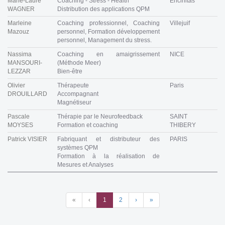
Marie-Laure
Coaching - Stress - Health
Encinitas
WAGNER
Distribution des applications QPM
Marleine
Coaching professionnel, Coaching
Villejuif
Mazouz
personnel, Formation développement
personnel, Management du stress.
Nassima
Coaching en amaigrissement
NICE
MANSOURI-
(Méthode Meer)
LEZZAR
Bien-être
Olivier
Thérapeute
Paris
DROUILLARD
Accompagnant
Magnétiseur
Pascale
Thérapie par le Neurofeedback
SAINT
MOYSES
Formation et coaching
THIBERY
Patrick VISIER
Fabriquant et distributeur des
PARIS
systèmes QPM
Formation à la réalisation de
Mesures et Analyses
«
‹
1
2
›
»